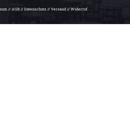
ssum
//
AGB
//
Datenschutz
//
Versand
//
Widerruf