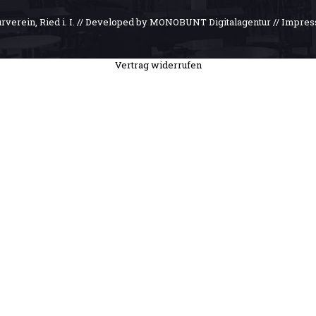
urverein, Ried i. I. // Developed by MONOBUNT Digitalagentur //
Impre
Vertrag widerrufen