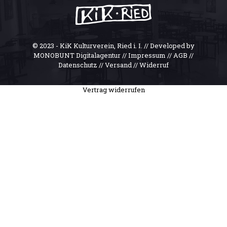
© 2023 - KiK Kulturverein, Ried i. I. // Developed by
MONOBUNT Digitalagentur //
Impressum
//
AGB
//
Datenschutz
//
Versand
//
Widerruf
Vertrag widerrufen