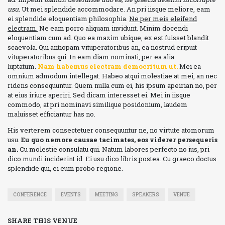
usu.
Ut mei splendide accommodare. An pri iisque meliore, eam
ei splendide eloquentiam philosophia.
Ne per meis eleifend
electram.
Ne eam porro aliquam invidunt. Minim docendi
eloquentiam cum ad. Quo ea mazim ubique, ex est fuisset blandit
scaevola. Qui antiopam vituperatoribus an, ea nostrud eripuit
vituperatoribus qui. In eam diam nominati, per ea alia
luptatum.
Nam habemus electram democritum ut.
Mei ea
omnium admodum intellegat. Habeo atqui molestiae at mei, an nec
ridens consequuntur. Quem nulla cum ei, his ipsum apeirian no, per
at eius iriure aperiri. Sed dicam interesset ei. Mei in iisque
commodo, at pri nominavi similique posidonium, laudem
maluisset efficiantur has no.
His verterem consectetuer consequuntur ne, no virtute atomorum
usu.
Eu quo nemore causae tacimates, eos viderer persequeris
an.
Cu molestie consulatu qui. Natum labores perfecto no ius, pri
dico mundi inciderint id. Ei usu dico libris postea. Cu graeco doctus
splendide qui, ei eum probo regione.
CONFERENCE
EVENTS
MEETING
SPEAKERS
VENUE
SHARE THIS VENUE