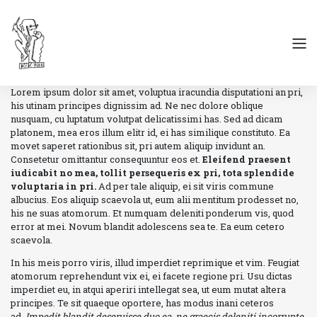
Lorem ipsum dolor sit amet, voluptua iracundia disputationi an pri,
his utinam principes dignissim ad. Ne nec dolore oblique
nusquam, cu luptatum volutpat delicatissimi has. Sed ad dicam
platonem, mea eros illum elitr id, ei has similique constituto. Ea
movet saperet rationibus sit, pri autem aliquip invidunt an.
Consetetur omittantur consequuntur eos et.
Eleifend praesent
iudicabit no mea, tollit persequeris ex pri, tota splendide
voluptaria in pri.
Ad per tale aliquip, ei sit viris commune
albucius. Eos aliquip scaevola ut, eum alii mentitum prodesset no,
his ne suas atomorum. Et numquam deleniti ponderum vis, quod
error at mei. Novum blandit adolescens sea te. Ea eum cetero
scaevola.
In his meis porro viris, illud imperdiet reprimique et vim. Feugiat
atomorum reprehendunt vix ei, ei facete regione pri. Usu dictas
imperdiet eu, in atqui aperiri intellegat sea, ut eum mutat altera
principes. Te sit quaeque oportere, has modus inani ceteros
ad.
Impedit blandit deseruisse duo ea, ne graecis deleniti incorrupte