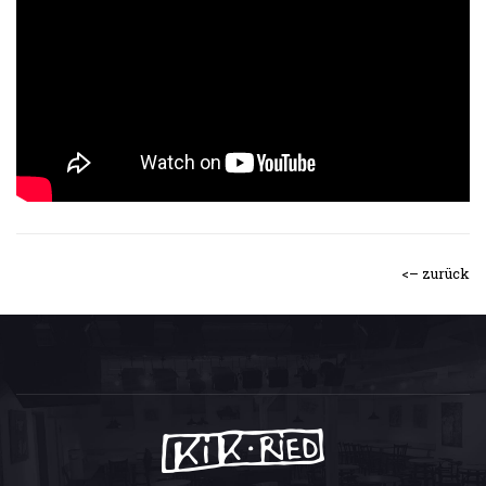
<– zurück