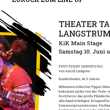
THEATER TA
LANGSTRUM
KiK Main Stage
Samstag 10. Juni um
PIPPI FEIERT GEBURTSTAG
von Astrid Lindgren
Kindertheater, ab 5 Jahren
Mittanzen sollen bei Pippis Gebur
bekommt nichts von der Torte, we
Doch bevor das große Plünderfes
allerhand erledigen: Dringend br
Sommersprossencreme, Parfüm u