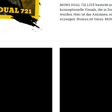
MONO DUAL 721 LIVE besticht unt
konzeptionelle Visuals, die in Z
wurden. Hier ist das Ansinnen, 
erzeugen. Nomen ist Omen. MON