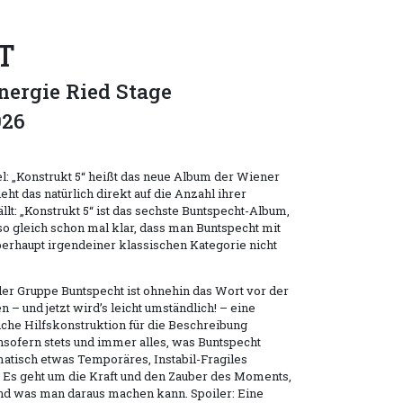
T
ergie Ried Stage
026
l: „Konstrukt 5“ heißt das neue Album der Wiener
ht das natürlich direkt auf die Anzahl ihrer
llt: „Konstrukt 5“ ist das sechste Buntspecht-Album,
also gleich schon mal klar, dass man Buntspecht mit
rhaupt irgendeiner klassischen Kategorie nicht
der Gruppe Buntspecht ist ohnehin das Wort vor der
en – und jetzt wird’s leicht umständlich! – eine
che Hilfskonstruktion für die Beschreibung
nsofern stets und immer alles, was Buntspecht
atisch etwas Temporäres, Instabil-Fragiles
iz. Es geht um die Kraft und den Zauber des Moments,
und was man daraus machen kann. Spoiler: Eine