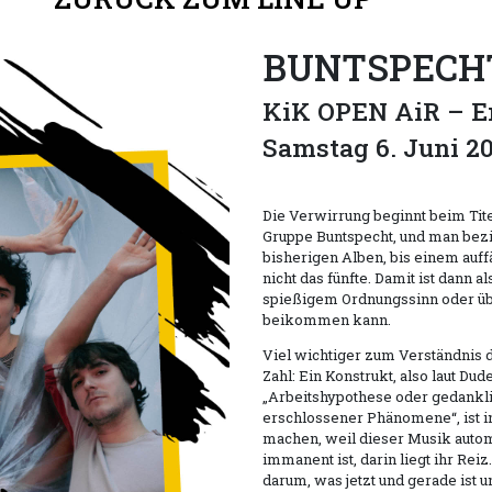
BUNTSPECH
KiK OPEN AiR – En
Samstag 6. Juni 2
Die Verwirrung beginnt beim Tite
Gruppe Buntspecht, und man bezie
bisherigen Alben, bis einem auffä
nicht das fünfte. Damit ist dann 
spießigem Ordnungssinn oder übe
beikommen kann.
Viel wichtiger zum Verständnis 
Zahl: Ein Konstrukt, also laut Dud
„Arbeitshypothese oder gedankli
erschlossener Phänomene“, ist i
machen, weil dieser Musik autom
immanent ist, darin liegt ihr Re
darum, was jetzt und gerade ist 