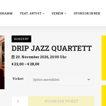
OGRAMM
FEAT. ARTIST
VEREIN
SPONSOR:INNEN
KONZERT
DRIP JAZZ QUARTETT
20. November 2026, 20:00 Uhr
PREISSPANNE:
€
22,00
–
€
28,00
€ 22,00
BIS
Ticket
€ 28,00
DRiP
BUCHE EIN TICKET
Jazz