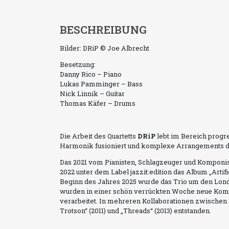
BESCHREIBUNG
Bilder: DRiP © Joe Albrecht
Besetzung:
Danny Rico – Piano
Lukas Pamminger – Bass
Nick Linnik – Guitar
Thomas Käfer – Drums
Die Arbeit des Quartetts
DRiP
lebt im Bereich progre
Harmonik fusioniert und komplexe Arrangements dr
Das 2021 vom Pianisten, Schlagzeuger und Komponi
2022 unter dem Label jazzit:edition das Album „Artif
Beginn des Jahres 2025 wurde das Trio um den Lond
wurden in einer schön verrückten Woche neue Komp
verarbeitet. In mehreren Kollaborationen zwischen 
Trotson“ (2011) und „Threads“ (2013) entstanden.