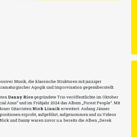
Quartett
Menge
ssiver Musik, die klassische Strukturen mit jazziger
amaturgischer Agogik und Improvisation gegenüberstellt.
sten
Danny Rico
gegründete Trio veröffentlichte im Oktober
icial Anus” und im Frühjahr 2024 das Album „Forest People“. Mit
oner Gitarristen
Nick Linnik
erweitert. Anfang Jänner
ositionen erprobt, aufgeführt, aufgenommen und zu Videos
Nick und Danny waren zuvor u.a. bereits die Alben „Derek